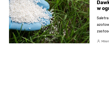
Dawk
w og
Saletr
azotow
zastos
Mile