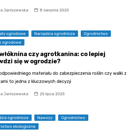
na Janiszewska
8 sierpnia 2025
iały ogrodowe
Narzędzia ogrodnicze
Ogrodnictwo
ny ogrodowe
włóknina czy agrotkanina: co lepiej
wdzi się w ogrodzie?
dpowiedniego materiału do zabezpieczenia roślin czy walki z
ami to jedna z kluczowych decyzji
na Janiszewska
25 lipca 2025
dzia ogrodnicze
Nawozy
Ogrodnictwo
nictwo ekologiczne