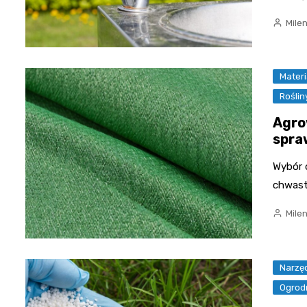
Mile
Mater
Rośli
Agro
spra
Wybór o
chwast
Mile
Narzę
Ogrod