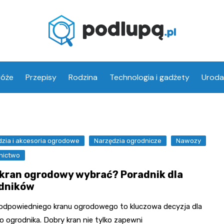
róże
Przepisy
Rodzina
Technologia i gadżety
Uroda
zia i akcesoria ogrodowe
Narzędzia ogrodnicze
Nawozy
nictwo
 kran ogrodowy wybrać? Poradnik dla
dników
odpowiedniego kranu ogrodowego to kluczowa decyzja dla
 ogrodnika. Dobry kran nie tylko zapewni