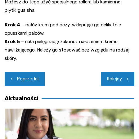
Możesz do tego użyć specjalnego rollera lub kamiennej
płytki gua sha.
Krok 4
– nałóż krem pod oczy, wklepując go delikatnie
opuszkami palców.
Krok 5
– całą pielęgnację zakończ nałożeniem kremu
nawilżającego. Należy go stosować bez względu na rodzaj
skóry.
Nawigacja
Poprzedni
Kolejny
wpisu
Aktualności