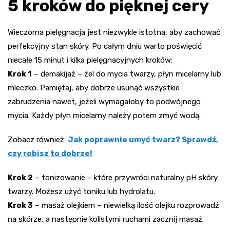
5 kroków do pięknej cery
Wieczorna pielęgnacja jest niezwykle istotna, aby zachować
perfekcyjny stan skóry. Po całym dniu warto poświęcić
niecałe 15 minut i kilka pielęgnacyjnych kroków:
Krok 1
– demakijaż – żel do mycia twarzy, płyn micelarny lub
mleczko. Pamiętaj, aby dobrze usunąć wszystkie
zabrudzenia nawet, jeżeli wymagałoby to podwójnego
mycia. Każdy płyn micelarny należy potem zmyć wodą.
Zobacz również:
Jak poprawnie umyć twarz? Sprawdź,
czy robisz to dobrze!
Krok 2
– tonizowanie – które przywróci naturalny pH skóry
twarzy. Możesz użyć toniku lub hydrolatu.
Krok 3
– masaż olejkiem – niewielką ilość olejku rozprowadź
na skórze, a następnie kolistymi ruchami zacznij masaż.