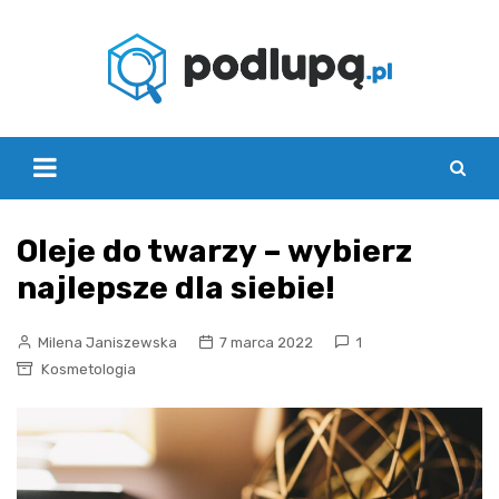
Skip
to
content
Oleje do twarzy – wybierz
najlepsze dla siebie!
Milena Janiszewska
7 marca 2022
1
Kosmetologia