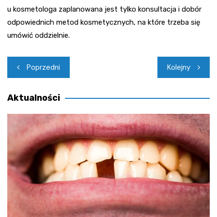
u kosmetologa zaplanowana jest tylko konsultacja i dobór
odpowiednich metod kosmetycznych, na które trzeba się
umówić oddzielnie.
Nawigacja
Poprzedni
Kolejny
wpisu
Aktualności