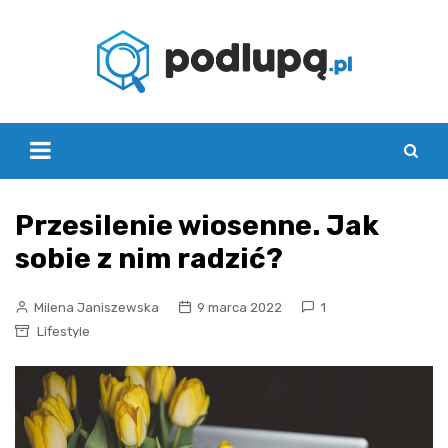
Skip
to
content
Przesilenie wiosenne. Jak
sobie z nim radzić?
Milena Janiszewska
9 marca 2022
1
Lifestyle