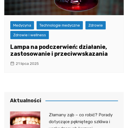
Medycyna
Technologie medyczne
Zdrowie
Zdrowie i wellness
Lampa na podczerwień: działanie,
zastosowanie i przeciwwskazania
21 lipca 2025
Aktualności
Złamany ząb – co robić? Porady
dotyczące pękniętego szkliwa i