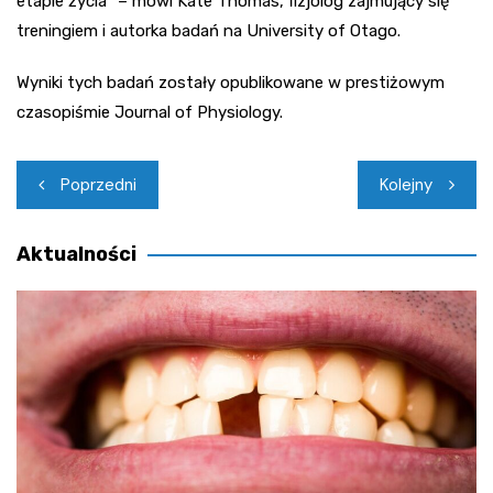
etapie życia” – mówi Kate Thomas, fizjolog zajmujący się
treningiem i autorka badań na University of Otago.
Wyniki tych badań zostały opublikowane w prestiżowym
czasopiśmie Journal of Physiology.
Nawigacja
Poprzedni
Kolejny
wpisu
Aktualności