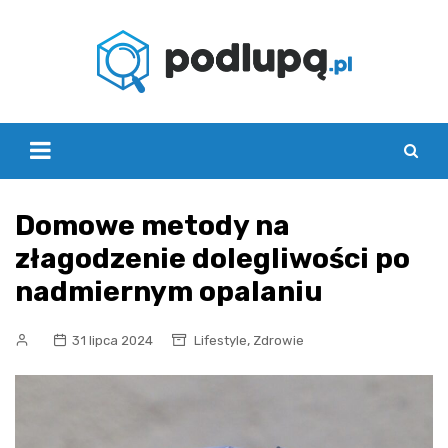
Skip
to
content
Domowe metody na
złagodzenie dolegliwości po
nadmiernym opalaniu
,
31 lipca 2024
Lifestyle
Zdrowie