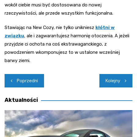
wokół ciebie musi być dostosowana do nowej
rzeczywistości, ale przede wszystkim funkcjonalna.
Stawiając na New Cozy, nie tylko unikniesz
kłótni w
związku
, ale i zagwarantujesz harmonię otoczenia. A jeżeli
przyjdzie ci ochota na coś ekstrawaganckiego, z
powodzeniem wkomponujesz to w ustalone wcześniej
barwy ziemi.
Nawigacja
Poprzedni
Kolejny
wpisu
Aktualności