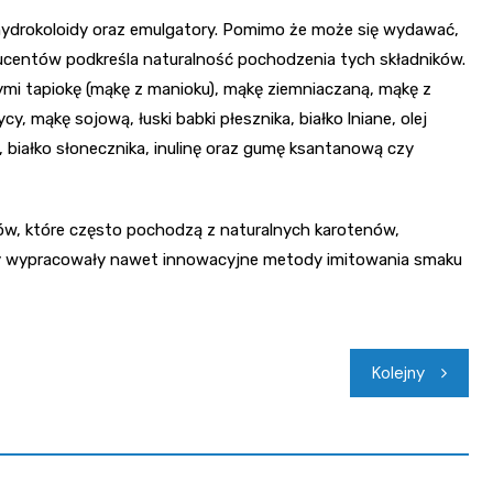
 hydrokoloidy oraz emulgatory. Pomimo że może się wydawać,
ducentów podkreśla naturalność pochodzenia tych składników.
ymi tapiokę (mąkę z manioku), mąkę ziemniaczaną, mąkę z
y, mąkę sojową, łuski babki płesznika, białko lniane, olej
, białko słonecznika, inulinę oraz gumę ksantanową czy
ków, które często pochodzą z naturalnych karotenów,
my wypracowały nawet innowacyjne metody imitowania smaku
Kolejny