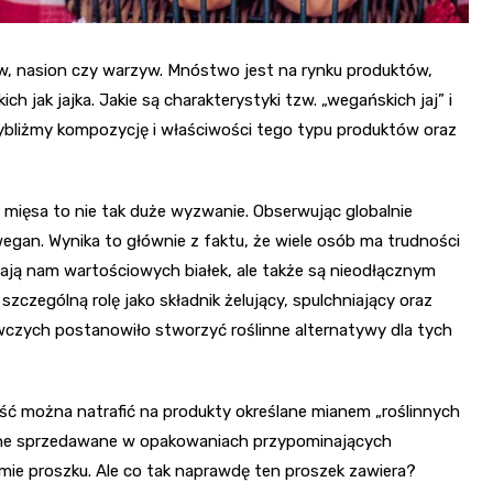
w, nasion czy warzyw. Mnóstwo jest na rynku produktów,
h jak jajka. Jakie są charakterystyki tzw. „wegańskich jaj” i
bliżmy kompozycję i właściwości tego typu produktów oraz
mięsa to nie tak duże wyzwanie. Obserwując globalnie
egan. Wynika to głównie z faktu, że wiele osób ma trudności
rczają nam wartościowych białek, ale także są nieodłącznym
szczególną rolę jako składnik żelujący, spulchniający oraz
żywczych postanowiło stworzyć roślinne alternatywy dla tych
ć można natrafić na produkty określane mianem „roślinnych
ą one sprzedawane w opakowaniach przypominających
mie proszku. Ale co tak naprawdę ten proszek zawiera?