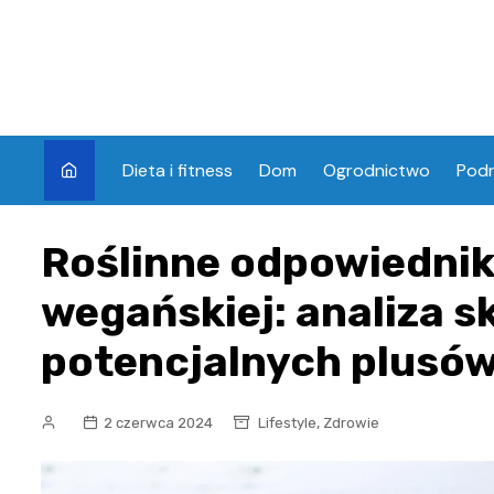
Skip
to
content
Dieta i fitness
Dom
Ogrodnictwo
Pod
Roślinne odpowiedniki
wegańskiej: analiza sk
potencjalnych plusów
,
2 czerwca 2024
Lifestyle
Zdrowie