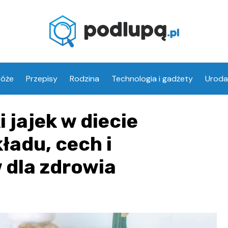
róże
Przepisy
Rodzina
Technologia i gadżety
Uroda
 jajek w diecie
ładu, cech i
 dla zdrowia