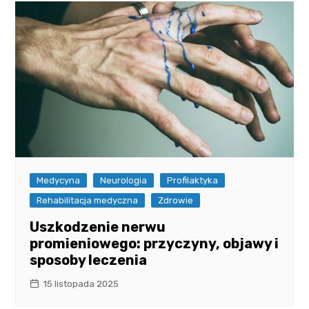
Medycyna
Neurologia
Profilaktyka
Rehabilitacja medyczna
Zdrowie
Uszkodzenie nerwu
promieniowego: przyczyny, objawy i
sposoby leczenia
15 listopada 2025