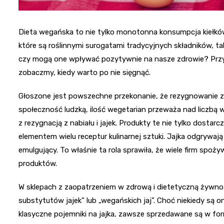
Dieta wegańska to nie tylko monotonna konsumpcja kiełkó
które są roślinnymi surogatami tradycyjnych składników, takic
czy mogą one wpływać pozytywnie na nasze zdrowie? Przy
zobaczmy, kiedy warto po nie sięgnąć.
Głoszone jest powszechne przekonanie, że rezygnowanie z 
społeczność ludzką, ilość wegetarian przeważa nad liczbą w
z rezygnacją z nabiału i jajek. Produkty te nie tylko dosta
elementem wielu receptur kulinarnej sztuki. Jajka odgrywają 
emulgujący. To właśnie ta rola sprawiła, że wiele firm spo
produktów.
W sklepach z zaopatrzeniem w zdrową i dietetyczną żywnoś
substytutów jajek” lub „wegańskich jaj”. Choć niekiedy s
klasyczne pojemniki na jajka, zawsze sprzedawane są w for