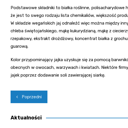
Podstawowe składniki to białka roślinne, polisacharydowe
że jest to swego rodzaju lista chemikaliów, większość pro
W składzie wegańskich jaj odnaleźć więc można między inn
chleba świętojańskiego, mąkę kukurydzianą, mąkę z ciecierzyc
rzepakowy, ekstrakt drożdżowy, koncentrat białka z grochu
guarową.
Kolor przypominający jajka uzyskuje się za pomocą barwni
obecnych w owocach, warzywach i kwiatach. Niektóre fir
jajek poprzez dodawanie soli zawierającej siarkę.
Nawigacja
Poprzedni
wpisu
Aktualności