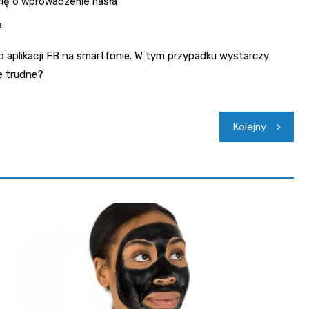
cię o wprowadzenie hasła
.
do aplikacji FB na smartfonie. W tym przypadku wystarczy
ie trudne?
Kolejny