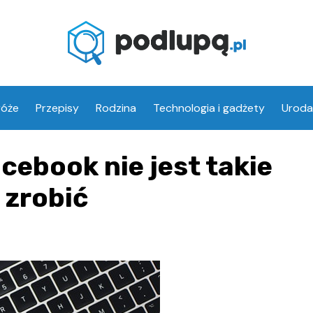
róże
Przepisy
Rodzina
Technologia i gadżety
Uroda
cebook nie jest takie
 zrobić