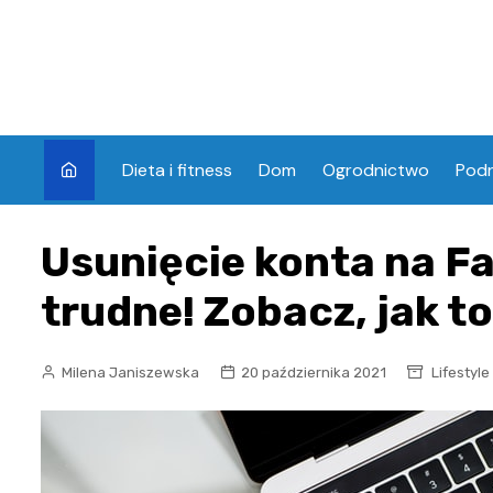
Skip
to
content
Dieta i fitness
Dom
Ogrodnictwo
Pod
Usunięcie konta na Fa
trudne! Zobacz, jak to
Milena Janiszewska
20 października 2021
Lifestyle