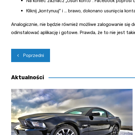
Na koniec zaznacz „Usuń konto”. Facebook poprosi 
Kliknij „kontynuuj” i … brawo, dokonano usunięcia konta
Analogicznie, nie będzie również możliwe zalogowanie się 
odinstalować aplikację i gotowe. Prawda, że to nie jest tak
Nawigacja
Poprzedni
wpisu
Aktualności