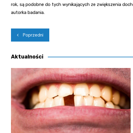
rok, są podobne do tych wynikających ze zwiększenia doch
autorka badania.
Nawigacja
Poprzedni
wpisu
Aktualności