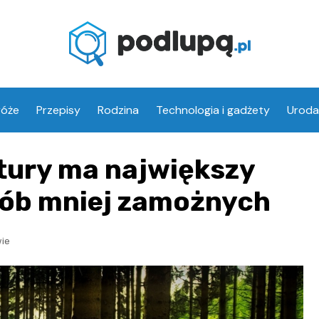
róże
Przepisy
Rodzina
Technologia i gadżety
Uroda
tury ma największy
sób mniej zamożnych
ie