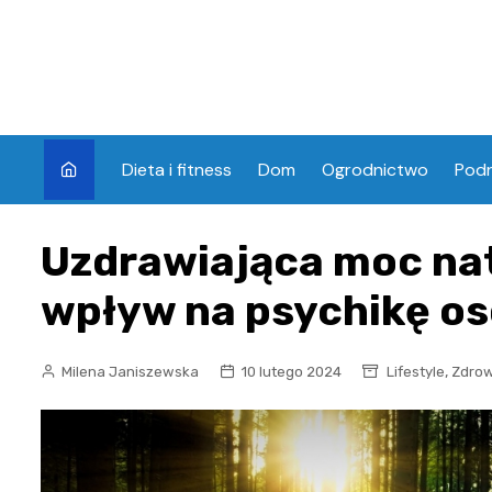
Skip
to
content
Dieta i fitness
Dom
Ogrodnictwo
Pod
Uzdrawiająca moc na
wpływ na psychikę o
,
Milena Janiszewska
10 lutego 2024
Lifestyle
Zdrow