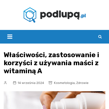
Skip
to
content
Właściwości, zastosowanie i
korzyści z używania maści z
witaminą A
,
14 września 2024
Kosmetologia
Zdrowie