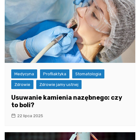
Medycyna
Profilaktyka
Stomatologia
Zdrowie
Zdrowie jamy ustnej
Usuwanie kamienia nazębnego: czy
to boli?
22 lipca 2025