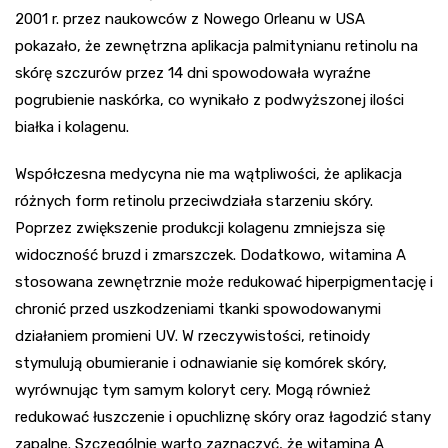
2001 r. przez naukowców z Nowego Orleanu w USA
pokazało, że zewnętrzna aplikacja palmitynianu retinolu na
skórę szczurów przez 14 dni spowodowała wyraźne
pogrubienie naskórka, co wynikało z podwyższonej ilości
białka i kolagenu.
Współczesna medycyna nie ma wątpliwości, że aplikacja
różnych form retinolu przeciwdziała starzeniu skóry.
Poprzez zwiększenie produkcji kolagenu zmniejsza się
widoczność bruzd i zmarszczek. Dodatkowo, witamina A
stosowana zewnętrznie może redukować hiperpigmentację i
chronić przed uszkodzeniami tkanki spowodowanymi
działaniem promieni UV. W rzeczywistości, retinoidy
stymulują obumieranie i odnawianie się komórek skóry,
wyrównując tym samym koloryt cery. Mogą również
redukować łuszczenie i opuchliznę skóry oraz łagodzić stany
zapalne. Szczególnie warto zaznaczyć, że witamina A