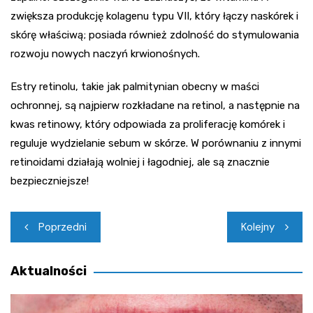
zwiększa produkcję kolagenu typu VII, który łączy naskórek i
skórę właściwą; posiada również zdolność do stymulowania
rozwoju nowych naczyń krwionośnych.
Estry retinolu, takie jak palmitynian obecny w maści
ochronnej, są najpierw rozkładane na retinol, a następnie na
kwas retinowy, który odpowiada za proliferację komórek i
reguluje wydzielanie sebum w skórze. W porównaniu z innymi
retinoidami działają wolniej i łagodniej, ale są znacznie
bezpieczniejsze!
Nawigacja
Poprzedni
Kolejny
wpisu
Aktualności