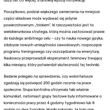
duży cel. Co więcej, stanowią lepszą motywację.
Początkowo, podział większego zamierzenia na mniejsze
części składowe może wydawać się jedynie
powierzchownym „trickiem”. W rzeczywistości jest to
wielokierunkowa strategia, którą można zastosować prawie
do każdego ambitnego celu – czy to nauka nowego języka,
zdobycie nowych umiejętności zawodowych, rozpoczęcie
programu treningowego czy oszczędzanie na emeryturę.
Naukowcy przeprowadzili eksperyment terenowy trwający
kilka miesięcy, który potwierdził skuteczność tej techniki.
Badanie polegało na sprawdzeniu, czy wolontariusze
zgadzają się poświęcić 200 godzin rocznie na prace
społeczne. Grupa kontrolna otrzymała taki właśnie
komunikat, natomiast grupy testowe były informowane o
konieczności pracy przez 4 godziny tygodniowo lub 8
godzin co dwa tygodnie. Wyniki pokazały, że były one