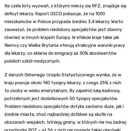
Na czele listy wyzwań, z którymi mierzy się NFZ, znajduje się
deficyt lekarzy. Raport OECD pokazuje, że na 1000
mieszkańców w Polsce przypada średnio 3,4 lekarzy. Warto
zauważyć, że problem niedoboru specjalistów jest obecny
również w innych krajach Europy. W efekcie kraje takie jak
Niemcy czy Wielka Brytania oferują atrakcyjne warunki pracy
dla lekarzy, co skłania do emigracji aż 30% absolwentów
polskich szkół medycznych.
Z danych Głównego Urzędu Statystycznego wynika, że w
kraju pracuje około 140 tysięcy lekarzy, z czego 25% z nich
to osoby w wieku emerytalnym. By zapełnić lukę kadrową,
potrzebnych jest dodatkowych 50 tysięcy specjalistów.
Problem niedoboru specjalistów dotyka zarówno duże, jak i
średnie miasta, choć najbardziej dotkliwe są skutki na
obszarach wiejskich. Istnieją gminy, w których nie ma żadnej
przychodni POZ – aż 56 z nich nie posiada takiej placówki.