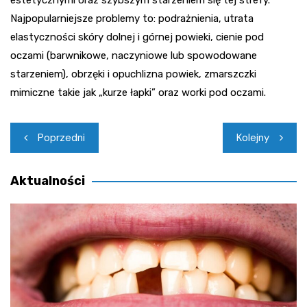
Najpopularniejsze problemy to: podrażnienia, utrata
elastyczności skóry dolnej i górnej powieki, cienie pod
oczami (barwnikowe, naczyniowe lub spowodowane
starzeniem), obrzęki i opuchlizna powiek, zmarszczki
mimiczne takie jak „kurze łapki” oraz worki pod oczami.
Nawigacja
Poprzedni
Kolejny
wpisu
Aktualności