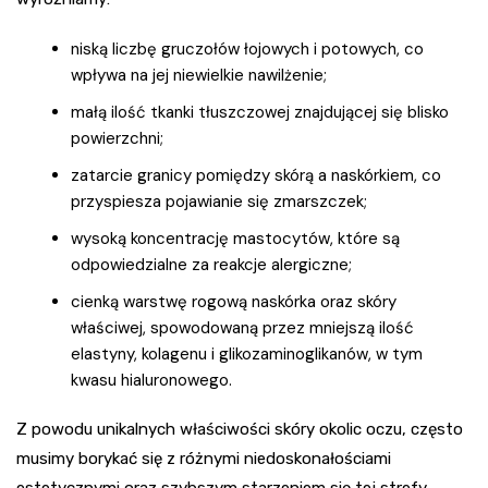
niską liczbę gruczołów łojowych i potowych, co
wpływa na jej niewielkie nawilżenie;
małą ilość tkanki tłuszczowej znajdującej się blisko
powierzchni;
zatarcie granicy pomiędzy skórą a naskórkiem, co
przyspiesza pojawianie się zmarszczek;
wysoką koncentrację mastocytów, które są
odpowiedzialne za reakcje alergiczne;
cienką warstwę rogową naskórka oraz skóry
właściwej, spowodowaną przez mniejszą ilość
elastyny, kolagenu i glikozaminoglikanów, w tym
kwasu hialuronowego.
Z powodu unikalnych właściwości skóry okolic oczu, często
musimy borykać się z różnymi niedoskonałościami
estetycznymi oraz szybszym starzeniem się tej strefy.